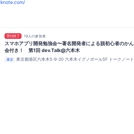
alknote.com/
受付終了
19人の参加者
スマホアプリ開発勉強会〜著名開発者による脱初心者のかん
会付き！ 第1回 dev.Talk@六本木
東京都港区六本木5-9-20 六本木イグノポール5F
トークノー
東京