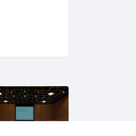
日本Javaユーザーグループ/Japan Java User Group
14432人