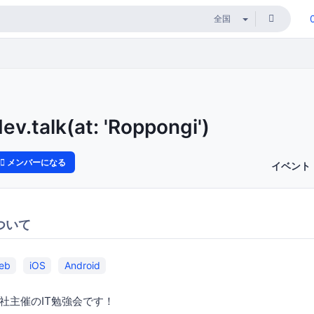
ev.talk(at: 'Roppongi')
メンバーになる
イベント
ついて
eb
iOS
Android
社主催のIT勉強会です！